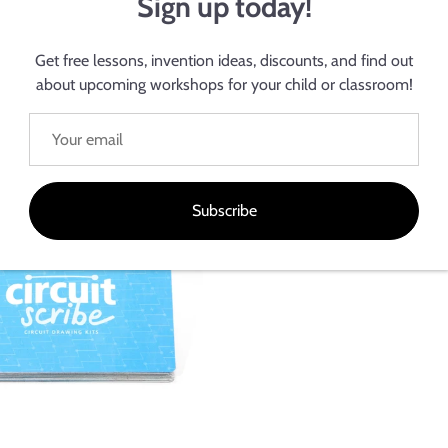
Sign up today!
Get free lessons, invention ideas, discounts, and find out
about upcoming workshops for your child or classroom!
발명가의 노트북
$14.99
Subscribe